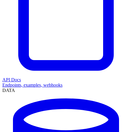
API Docs
Endpoints, examples, webhooks
DATA