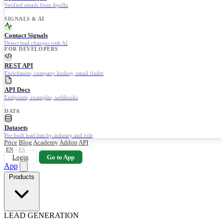
Verified emails from Apollo
SIGNALS & AI
Contact Signals
Detect lead changes with AI
FOR DEVELOPERS
REST API
Enrichment, company lookup, email finder
API Docs
Endpoints, examples, webhooks
DATA
Datasets
Pre-built lead lists by industry and role
Price
Blog
Academy
Addon
API
EN
ES
Login
Go to App
App
Products
LEAD GENERATION