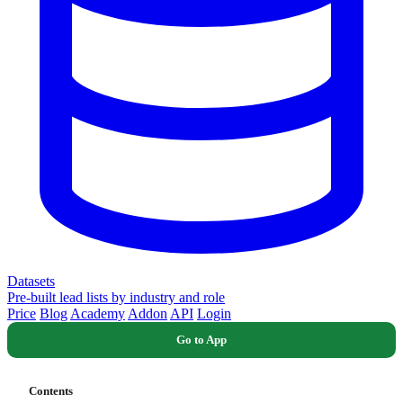
Datasets
Pre-built lead lists by industry and role
Price
Blog
Academy
Addon
API
Login
Go to App
Contents