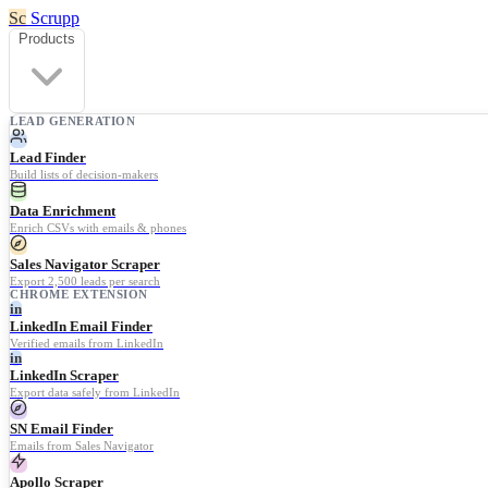
Sc
Scrupp
Products
LEAD GENERATION
Lead Finder
Build lists of decision-makers
Data Enrichment
Enrich CSVs with emails & phones
Sales Navigator Scraper
Export 2,500 leads per search
CHROME EXTENSION
in
LinkedIn Email Finder
Verified emails from LinkedIn
in
LinkedIn Scraper
Export data safely from LinkedIn
SN Email Finder
Emails from Sales Navigator
Apollo Scraper