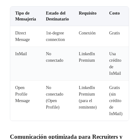
Tipo de
Estado del
Requisito
Costo
Mensajería
Destinatario
Direct
1st-degree
Conexión
Gratis
Message
connection
InMail
No
LinkedIn
Usa
conectado
Premium
crédito
de
InMail
Open
No
LinkedIn
Gratis
Profile
conectado
Premium
(sin
Message
(Open
(para el
crédito
Profile)
remitente)
de
InMail)
Comunicación optimizada para Recruiters y