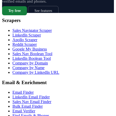
verified emails and phones.
Try free
See features
Scrapers
Sales Navigator Scraper
LinkedIn Scraper
Apollo Scraper
Reddit Scraper
Google My Business
Sales Nav Boolean Tool
LinkedIn Boolean Tool
Company by Domain
Company by Name
Company by LinkedIn URL
Email & Enrichment
Email Finder
LinkedIn Email Finder
Sales Nav Email Finder
Bulk Email Finder
Email Verifier
Find Emails & Phones