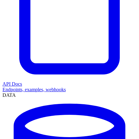
API Docs
Endpoints, examples, webhooks
DATA