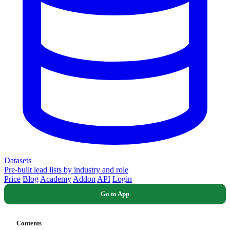
Datasets
Pre-built lead lists by industry and role
Price
Blog
Academy
Addon
API
Login
Go to App
Contents