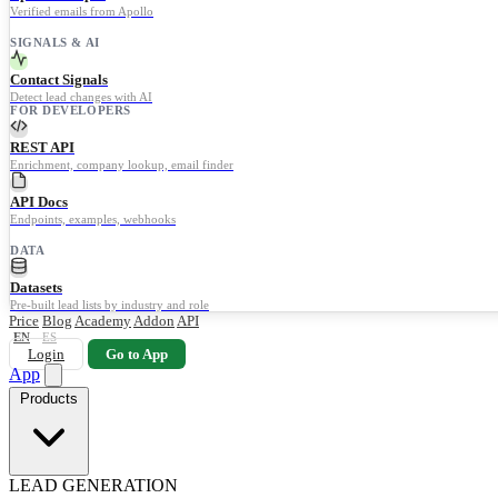
Verified emails from Apollo
SIGNALS & AI
Contact Signals
Detect lead changes with AI
FOR DEVELOPERS
REST API
Enrichment, company lookup, email finder
API Docs
Endpoints, examples, webhooks
DATA
Datasets
Pre-built lead lists by industry and role
Price
Blog
Academy
Addon
API
EN
ES
Login
Go to App
App
Products
LEAD GENERATION