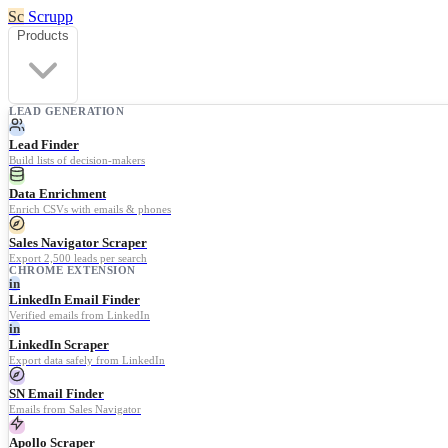
Sc
Scrupp
Products
LEAD GENERATION
Lead Finder
Build lists of decision-makers
Data Enrichment
Enrich CSVs with emails & phones
Sales Navigator Scraper
Export 2,500 leads per search
CHROME EXTENSION
in
LinkedIn Email Finder
Verified emails from LinkedIn
in
LinkedIn Scraper
Export data safely from LinkedIn
SN Email Finder
Emails from Sales Navigator
Apollo Scraper