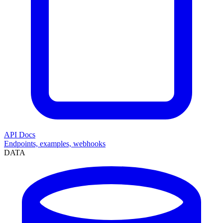
API Docs
Endpoints, examples, webhooks
DATA