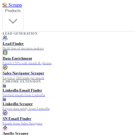
Sc
Scrupp
Products
LEAD GENERATION
Lead Finder
Build lists of decision-makers
Data Enrichment
Enrich CSVs with emails & phones
Sales Navigator Scraper
Export 2,500 leads per search
CHROME EXTENSION
in
LinkedIn Email Finder
Verified emails from LinkedIn
in
LinkedIn Scraper
Export data safely from LinkedIn
SN Email Finder
Emails from Sales Navigator
Apollo Scraper