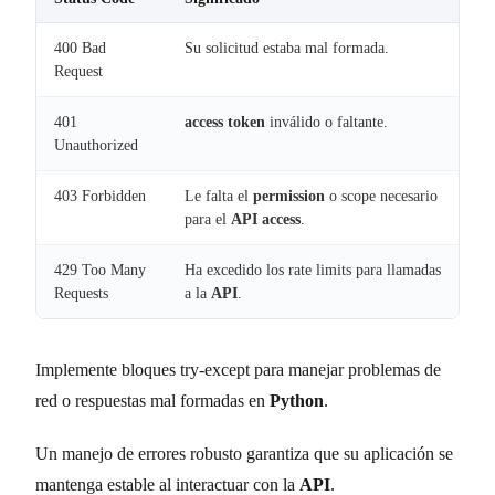
400 Bad
Su solicitud estaba mal formada.
Request
401
access token
inválido o faltante.
Unauthorized
403 Forbidden
Le falta el
permission
o scope necesario
para el
API access
.
429 Too Many
Ha excedido los rate limits para llamadas
Requests
a la
API
.
Implemente bloques try-except para manejar problemas de
red o respuestas mal formadas en
Python
.
Un manejo de errores robusto garantiza que su aplicación se
mantenga estable al interactuar con la
API
.