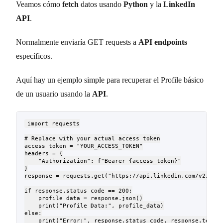
Veamos cómo
fetch
datos usando
Python
y la
LinkedIn
API
.
Normalmente enviaría GET requests a
API endpoints
específicos.
Aquí hay un ejemplo simple para recuperar el Profile básico
de un usuario usando la
API
.
import requests

# Replace with your actual access token

access_token = "YOUR_ACCESS_TOKEN"

headers = {

    "Authorization": f"Bearer {access_token}"

}

response = requests.get("https://api.linkedin.com/v2/me",
if response.status_code == 200:

    profile_data = response.json()

    print("Profile Data:", profile_data)

else:
