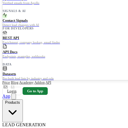
Verified emails from Apollo
SIGNALS & AI
Contact Signals
Detect lead changes with AI
FOR DEVELOPERS
REST API
Enrichment, company lookup, email finder
API Docs
Endpoints, examples, webhooks
DATA
Datasets
Pre-built lead lists by industry and role
Price
Blog
Academy
Addon
API
EN
ES
Login
Go to App
App
Products
LEAD GENERATION