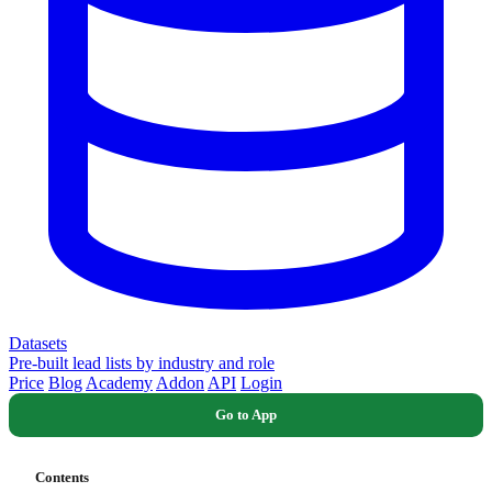
Datasets
Pre-built lead lists by industry and role
Price
Blog
Academy
Addon
API
Login
Go to App
Contents