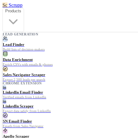
Sc
Scrupp
Products
LEAD GENERATION
Lead Finder
Build lists of decision-makers
Data Enrichment
Enrich CSVs with emails & phones
Sales Navigator Scraper
Export 2,500 leads per search
CHROME EXTENSION
in
LinkedIn Email Finder
Verified emails from LinkedIn
in
LinkedIn Scraper
Export data safely from LinkedIn
SN Email Finder
Emails from Sales Navigator
Apollo Scraper