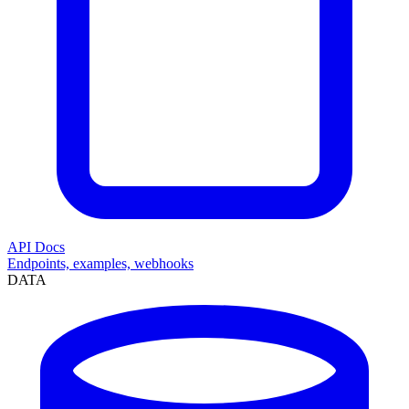
API Docs
Endpoints, examples, webhooks
DATA