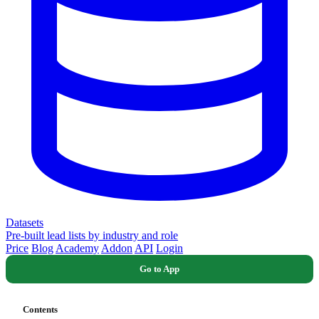
Datasets
Pre-built lead lists by industry and role
Price
Blog
Academy
Addon
API
Login
Go to App
Contents