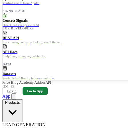
Verified emails from Apollo
SIGNALS & AI
Contact Signals
Detect lead changes with AI
FOR DEVELOPERS
REST API
Enrichment, company lookup, email finder
API Docs
Endpoints, examples, webhooks
DATA
Datasets
Pre-built lead lists by industry and role
Price
Blog
Academy
Addon
API
EN
ES
Login
Go to App
App
Products
LEAD GENERATION