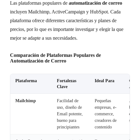
Las plataformas populares de
automatización de correo
incluyen Mailchimp, ActiveCampaign y HubSpot. Cada
plataforma ofrece diferentes características y planes de
precios, por lo que es importante investigar y elegir la que
mejor se adapte a sus necesidades.
Comparación de Plataformas Populares de
Automatización de Correo
Plataforma
Fortalezas
Ideal Para
Capac
Clave
Autom
Mailchimp
Facilidad de
Pequeñas
Autom
uso, diseño de
empresas, e-
básica
Email potente,
commerce,
campa
bueno para
creadores de
segme
principiantes
contenido