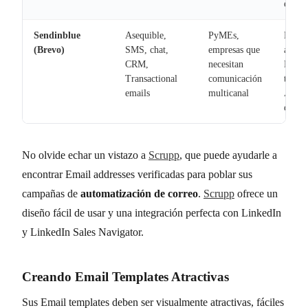
etique
Sendinblue
Asequible,
PyMEs,
Marke
(Brevo)
SMS, chat,
empresas que
autom
CRM,
necesitan
Email
Transactional
comunicación
transa
emails
multicanal
API, 
de S
No olvide echar un vistazo a
Scrupp
, que puede ayudarle a
encontrar Email addresses verificadas para poblar sus
campañas de
automatización de correo
.
Scrupp
ofrece un
diseño fácil de usar y una integración perfecta con LinkedIn
y LinkedIn Sales Navigator.
Creando Email Templates Atractivas
Sus Email templates deben ser visualmente atractivas, fáciles