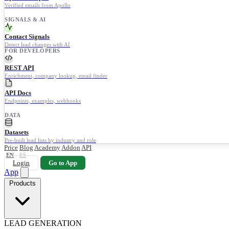
Verified emails from Apollo
SIGNALS & AI
Contact Signals
Detect lead changes with AI
FOR DEVELOPERS
REST API
Enrichment, company lookup, email finder
API Docs
Endpoints, examples, webhooks
DATA
Datasets
Pre-built lead lists by industry and role
Price
Blog
Academy
Addon
API
EN
ES
Login
Go to App
App
Products
LEAD GENERATION