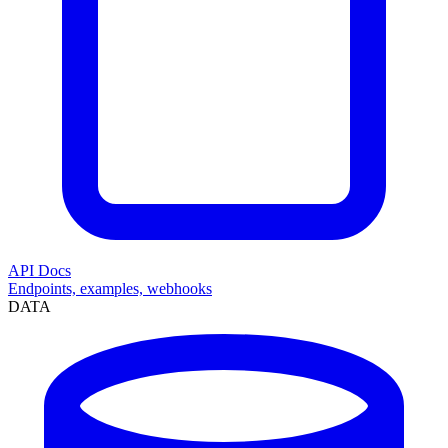
API Docs
Endpoints, examples, webhooks
DATA