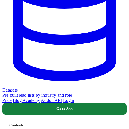
Datasets
Pre-built lead lists by industry and role
Price
Blog
Academy
Addon
API
Login
Go to App
Contents