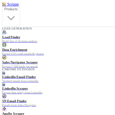
Sc
Scrupp
Products
LEAD GENERATION
Lead Finder
Build lists of decision-makers
Data Enrichment
Enrich CSVs with emails & phones
Sales Navigator Scraper
Export 2,500 leads per search
CHROME EXTENSION
in
LinkedIn Email Finder
Verified emails from LinkedIn
in
LinkedIn Scraper
Export data safely from LinkedIn
SN Email Finder
Emails from Sales Navigator
Apollo Scraper