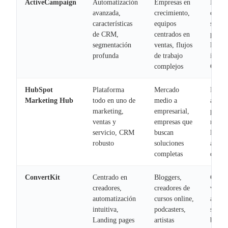
ActiveCampaign
Automatización
Empresas en
Lógic
avanzada,
crecimiento,
condi
características
equipos
sofist
de CRM,
centrados en
puntu
segmentación
ventas, flujos
leads,
profunda
de trabajo
integr
complejos
CRM
HubSpot
Plataforma
Mercado
Flujos
Marketing Hub
todo en uno de
medio a
altam
marketing,
empresarial,
person
ventas y
empresas que
nutric
servicio, CRM
buscan
leads,
robusto
soluciones
autom
completas
de ven
ConvertKit
Centrado en
Bloggers,
Const
creadores,
creadores de
visual
automatización
cursos online,
autom
intuitiva,
podcasters,
segme
Landing pages
artistas
basad