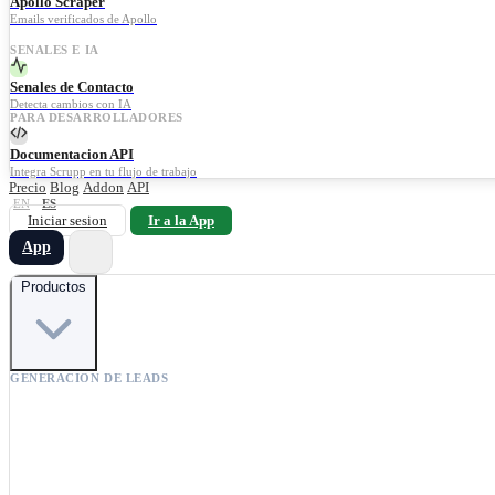
Apollo Scraper
Emails verificados de Apollo
SENALES E IA
Senales de Contacto
Detecta cambios con IA
PARA DESARROLLADORES
Documentacion API
Integra Scrupp en tu flujo de trabajo
Precio
Blog
Addon
API
EN
ES
Iniciar sesion
Ir a la App
App
Productos
GENERACION DE LEADS