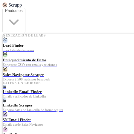
Sc
Scrupp
Productos
GENERACION DE LEADS
Lead Finder
Crea listas de decisores
Enriquecimiento de Datos
Enriquece CSVs con emails y telefonos
Sales Navigator Scraper
Exporta 2.500 leads por busqueda
EXTENSION CHROME
in
LinkedIn Email Finder
Emails verificados de LinkedIn
in
LinkedIn Scraper
Exporta datos de LinkedIn de forma segura
SN Email Finder
Emails desde Sales Navigator