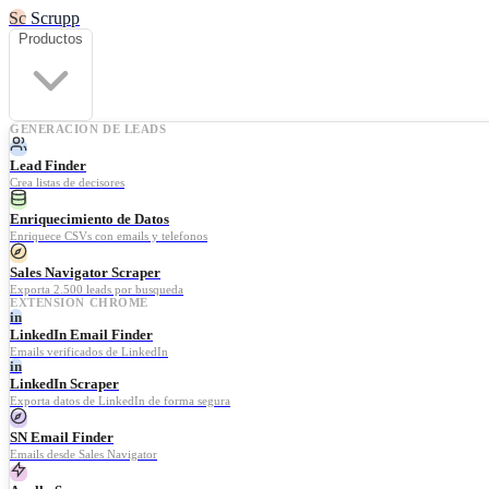
Sc
Scrupp
Productos
GENERACION DE LEADS
Lead Finder
Crea listas de decisores
Enriquecimiento de Datos
Enriquece CSVs con emails y telefonos
Sales Navigator Scraper
Exporta 2.500 leads por busqueda
EXTENSION CHROME
in
LinkedIn Email Finder
Emails verificados de LinkedIn
in
LinkedIn Scraper
Exporta datos de LinkedIn de forma segura
SN Email Finder
Emails desde Sales Navigator