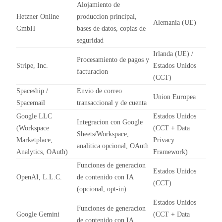
Alojamiento de
Hetzner Online
produccion principal,
Alemania (UE)
GmbH
bases de datos, copias de
seguridad
Irlanda (UE) /
Procesamiento de pagos y
Stripe, Inc.
Estados Unidos
facturacion
(CCT)
Spaceship /
Envio de correo
Union Europea
Spacemail
transaccional y de cuenta
Google LLC
Estados Unidos
Integracion con Google
(Workspace
(CCT + Data
Sheets/Workspace,
Marketplace,
Privacy
analitica opcional, OAuth
Analytics, OAuth)
Framework)
Funciones de generacion
Estados Unidos
OpenAI, L.L.C.
de contenido con IA
(CCT)
(opcional, opt-in)
Estados Unidos
Funciones de generacion
Google Gemini
(CCT + Data
de contenido con IA