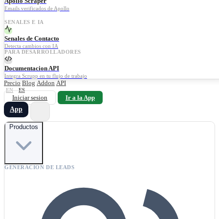
Apollo Scraper
Emails verificados de Apollo
SENALES E IA
Senales de Contacto
Detecta cambios con IA
PARA DESARROLLADORES
Documentacion API
Integra Scrupp en tu flujo de trabajo
Precio
Blog
Addon
API
EN
ES
Iniciar sesion
Ir a la App
App
Productos
GENERACION DE LEADS